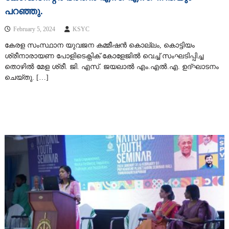
പറഞ്ഞു.
February 5, 2024
KSYC
കേരള സംസ്ഥാന യുവജന കമ്മീഷൻ കൊല്ലം, കൊട്ടിയം
ശ്രീനാരായണ പോളിടെക്നിക് കോളേജിൽ വെച്ച് സംഘടിപ്പിച്ച
തൊഴിൽ മേള ശ്രീ. ജി. എസ്. ജയലാൽ എം.എൽ.എ. ഉദ്ഘാടനം
ചെയ്തു. […]