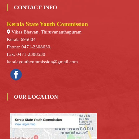
I
CONTACT INFO
a
V
E
Kerala State Youth Commission
t
S
Vikas Bhavan, Thiruvananthapuram
i
Kerala 695004
Phone: 0471-2308630,
o
Fax: 0471-2308530
keralayouthcommission@gmail.com
n
OUR LOCATION