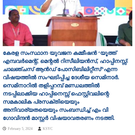
കേരള സംസ്ഥാന യുവജന കമ്മീഷൻ ‘യൂത്ത്
എമ്പവർമെന്റ്, മെന്റൽ റിസീലിയൻസ്, ഹാപ്പിനസ്സ്:
ചാലഞ്ചസ് ആൻഡ് പോസിബിലിറ്റീസ്”എന്ന
വിഷയത്തിൽ സംഘടിപ്പിച്ച ദേശീയ സെമിനാർ.
സെമിനാറിൽ തളിപ്പറമ്പ് മണ്ഡലത്തിൽ
നടപ്പിലാക്കിയ ഹാപ്പിനെസ്സ് ഫെസ്റ്റിവലിന്റെ
സമകാലിക പ്രസക്തിയെയും
അനിവാര്യതയെയും സംബന്ധിച്ച് എം വി
ഗോവിന്ദൻ മാസ്റ്റർ വിഷയാവതരണം നടത്തി.
February 5, 2024
KSYC