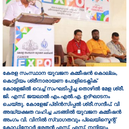
m
m
i
s
s
i
o
n
കേരള സംസ്ഥാന യുവജന കമ്മീഷൻ കൊല്ലം,
കൊട്ടിയം ശ്രീനാരായണ പോളിടെക്നിക്
കോളേജിൽ വെച്ച് സംഘടിപ്പിച്ച തൊഴിൽ മേള ശ്രീ.
ജി. എസ്. ജയലാൽ എം.എൽ.എ. ഉദ്ഘാടനം
ചെയ്തു. കോളേജ് പ്രിൻസിപ്പൽ ശ്രീ.സന്ദീപ്. വി
അദ്ധ്യക്ഷത വഹിച്ച ചടങ്ങിൽ യുവജന കമ്മീഷൻ
അംഗം വി. വിനിൽ സ്വാഗതവും പ്ലെയിസ്മെന്റ്
കോഡിനേറ്റർ ഭരതൻ എസ്. എസ്. നന്ദിയും