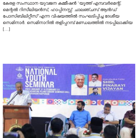
കേരള സംസ്ഥാന യുവജന കമ്മീഷൻ ‘യൂത്ത് എമ്പവർമെന്റ്,
മെന്റൽ റിസീലിയൻസ്, ഹാപ്പിനസ്സ്: ചാലഞ്ചസ് ആൻഡ്
പോസിബിലിറ്റീസ്”എന്ന വിഷയത്തിൽ സംഘടിപ്പിച്ച ദേശീയ
സെമിനാർ. സെമിനാറിൽ തളിപ്പറമ്പ് മണ്ഡലത്തിൽ നടപ്പിലാക്കിയ
[…]